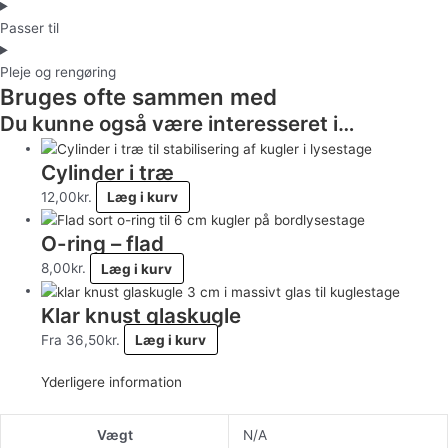
Passer til
Pleje og rengøring
Bruges ofte sammen med
Du kunne også være interesseret i…
Cylinder i træ
12,00
kr.
Læg i kurv
O-ring – flad
8,00
kr.
Læg i kurv
Klar knust glaskugle
Fra
36,50
kr.
Læg i kurv
Yderligere information
Vægt
N/A