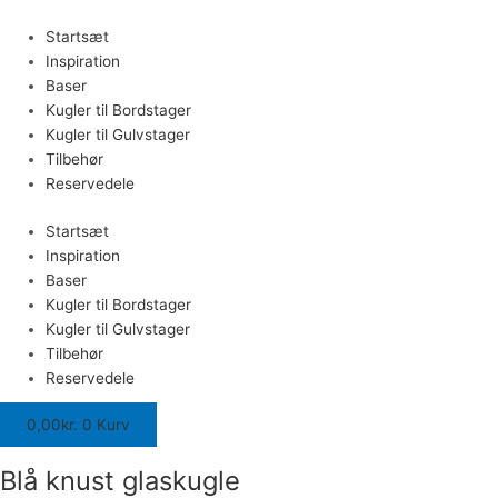
Gå
Blå
Dette
til
knust
vare
Startsæt
indholdet
glaskugle
har
Inspiration
antal
flere
Baser
varianter.
Kugler til Bordstager
Mulighederne
Kugler til Gulvstager
kan
Tilbehør
vælges
Reservedele
på
Startsæt
varesiden
Inspiration
Baser
Kugler til Bordstager
Kugler til Gulvstager
Tilbehør
Reservedele
0,00
kr.
0
Kurv
Blå knust glaskugle