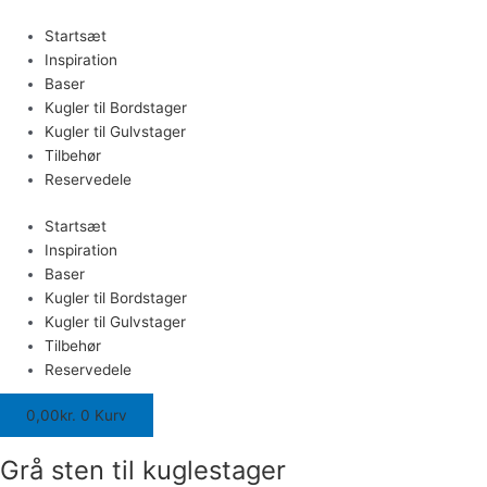
Gå
Grå
til
sten
Startsæt
indholdet
til
Inspiration
kuglestager
Baser
antal
Kugler til Bordstager
Kugler til Gulvstager
Tilbehør
Reservedele
Startsæt
Inspiration
Baser
Kugler til Bordstager
Kugler til Gulvstager
Tilbehør
Reservedele
0,00
kr.
0
Kurv
Grå sten til kuglestager