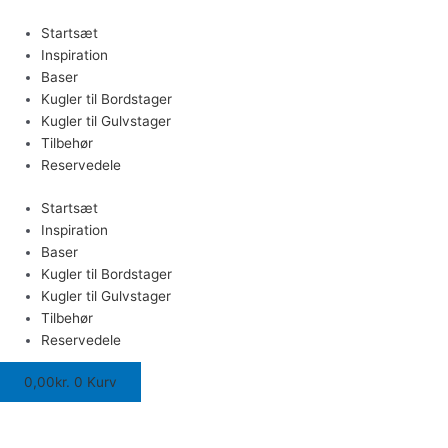
Gå
Hvid
til
porcelænskugle
Startsæt
indholdet
antal
Inspiration
Baser
Kugler til Bordstager
Kugler til Gulvstager
Tilbehør
Reservedele
Startsæt
Inspiration
Baser
Kugler til Bordstager
Kugler til Gulvstager
Tilbehør
Reservedele
0,00
kr.
0
Kurv