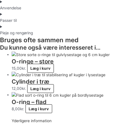
Anvendelse
Passer til
Pleje og rengøring
Bruges ofte sammen med
Du kunne også være interesseret i…
O-ringe – store
15,00
kr.
Læg i kurv
Cylinder i træ
12,00
kr.
Læg i kurv
O-ring – flad
8,00
kr.
Læg i kurv
Yderligere information