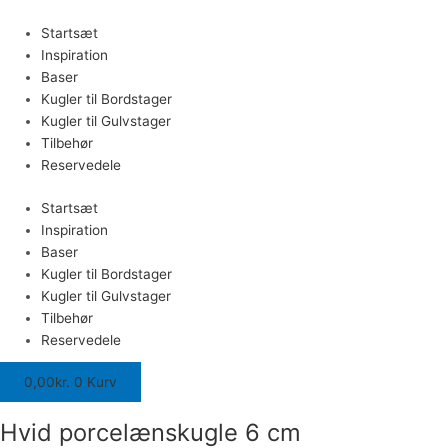
Gå
Hvid
til
porcelænskugle
Startsæt
indholdet
6
Inspiration
cm
Baser
antal
Kugler til Bordstager
Kugler til Gulvstager
Tilbehør
Reservedele
Startsæt
Inspiration
Baser
Kugler til Bordstager
Kugler til Gulvstager
Tilbehør
Reservedele
0,00
kr.
0
Kurv
Hvid porcelænskugle 6 cm