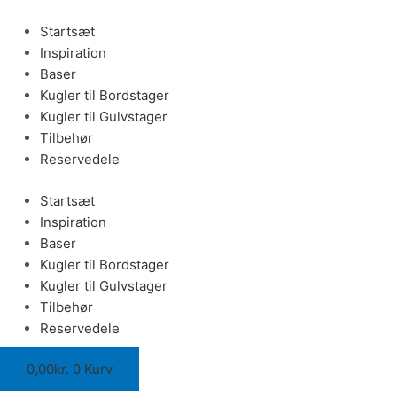
Gå
Eleganceholder
til
-
Startsæt
indholdet
messing
Inspiration
antal
Baser
Kugler til Bordstager
Kugler til Gulvstager
Tilbehør
Reservedele
Startsæt
Inspiration
Baser
Kugler til Bordstager
Kugler til Gulvstager
Tilbehør
Reservedele
0,00
kr.
0
Kurv