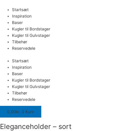
Gå
Eleganceholder
til
-
Startsæt
indholdet
sort
Inspiration
antal
Baser
Kugler til Bordstager
Kugler til Gulvstager
Tilbehør
Reservedele
Startsæt
Inspiration
Baser
Kugler til Bordstager
Kugler til Gulvstager
Tilbehør
Reservedele
0,00
kr.
0
Kurv
Eleganceholder – sort