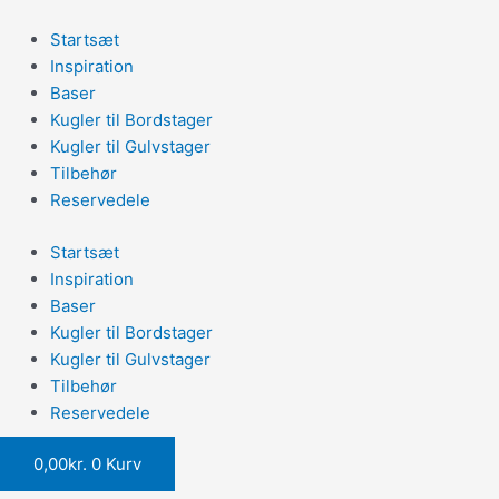
Gå
Post
til
navigation
Startsæt
indholdet
Inspiration
Baser
Kugler til Bordstager
Kugler til Gulvstager
Tilbehør
Reservedele
Startsæt
Inspiration
Baser
Kugler til Bordstager
Kugler til Gulvstager
Tilbehør
Reservedele
0,00
kr.
0
Kurv